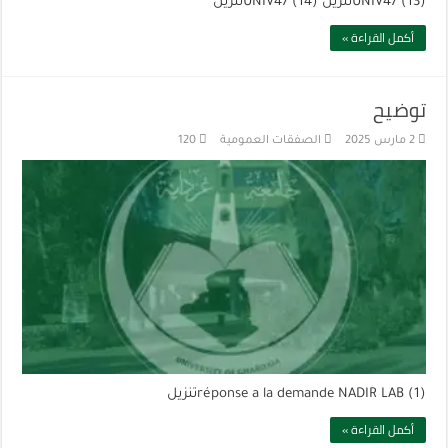
UNIV47 (13)تنزيل UNIV47 (14)تنزيل
أكمل القراءة »
توضيح
2 مارس 2025
الصفقات العمومية
120
réponse a la demande NADIR LAB (1)تنزيل
أكمل القراءة »