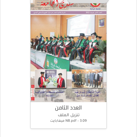
العدد الثامن
تنزيل الملف
N8.pdf – 3.09 ميغابايت