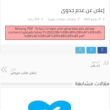
إعلان عن عدم جدوى
27 يونيو 2022
إعلانات
,
مقالات مميزة
259 زيارة
Missing PDF "https://vrdpo.univ-ghardaia.edu.dz/wp-
content/uploads/sites/11/2022/06/%D8%B9%D8%AF%D9%85-
%D8%AC%D8%AF%D9%88%D9%89.pdf".
السابق
إعــــلان
التالي
إعلان طلب عروض
مقالات مشابهة